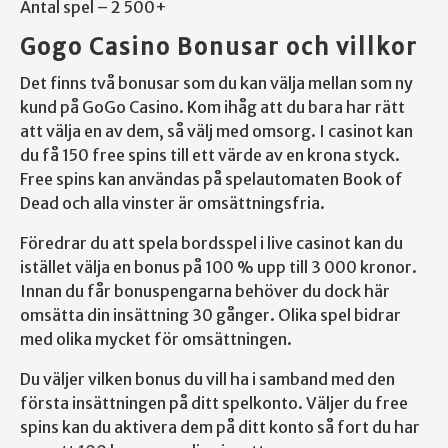
Antal spel – 2 500+
Gogo Casino Bonusar och villkor
Det finns två bonusar som du kan välja mellan som ny
kund på GoGo Casino. Kom ihåg att du bara har rätt
att välja en av dem, så välj med omsorg. I casinot kan
du få 150 free spins till ett värde av en krona styck.
Free spins kan användas på spelautomaten Book of
Dead och alla vinster är omsättningsfria.
Föredrar du att spela bordsspel i live casinot kan du
istället välja en bonus på 100 % upp till 3 000 kronor.
Innan du får bonuspengarna behöver du dock här
omsätta din insättning 30 gånger. Olika spel bidrar
med olika mycket för omsättningen.
Du väljer vilken bonus du vill ha i samband med den
första insättningen på ditt spelkonto. Väljer du free
spins kan du aktivera dem på ditt konto så fort du har